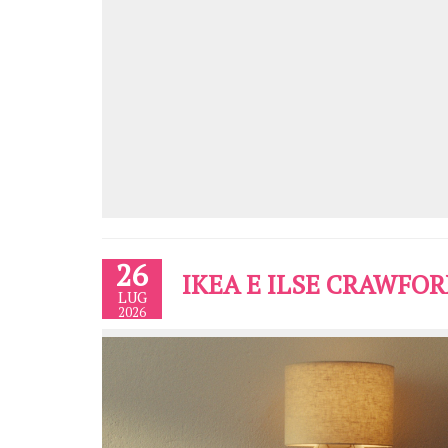
26
IKEA E ILSE CRAWFO
LUG
2026