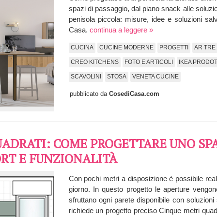
spazi di passaggio, dal piano snack alle soluzi
penisola piccola: misure, idee e soluzioni sa
Casa.
continua a leggere »
CUCINA
CUCINE MODERNE
PROGETTI
AR TRE
CREO KITCHENS
FOTO E ARTICOLI
IKEA PRODOTT
SCAVOLINI
STOSA
VENETA CUCINE
pubblicato da
CosediCasa.com
QUADRATI: COME PROGETTARE UNO SP
RT E FUNZIONALITÀ
Con pochi metri a disposizione è possibile re
giorno. In questo progetto le aperture vengon
sfruttano ogni parete disponibile con soluzion
richiede un progetto preciso Cinque metri qu