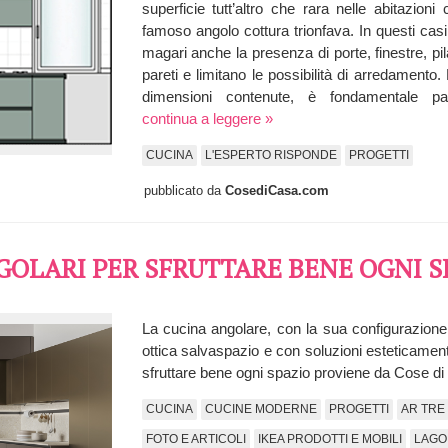
superficie tutt’altro che rara nelle abitazion
famoso angolo cottura trionfava. In questi casi
magari anche la presenza di porte, finestre, pil
pareti e limitano le possibilità di arredament
dimensioni contenute, è fondamentale part
continua a leggere »
CUCINA
L'ESPERTO RISPONDE
PROGETTI
pubblicato da
CosediCasa.com
GOLARI PER SFRUTTARE BENE OGNI S
La cucina angolare, con la sua configurazione 
ottica salvaspazio e con soluzioni esteticament
sfruttare bene ogni spazio proviene da Cose d
CUCINA
CUCINE MODERNE
PROGETTI
AR TRE
FOTO E ARTICOLI
IKEA PRODOTTI E MOBILI
LAGO