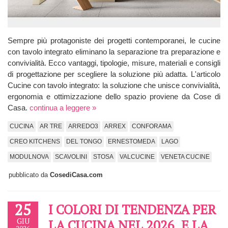
Sempre più protagoniste dei progetti contemporanei, le cucine
con tavolo integrato eliminano la separazione tra preparazione e
convivialità. Ecco vantaggi, tipologie, misure, materiali e consigli
di progettazione per scegliere la soluzione più adatta. L'articolo
Cucine con tavolo integrato: la soluzione che unisce convivialità,
ergonomia e ottimizzazione dello spazio proviene da Cose di
Casa.
continua a leggere »
CUCINA
AR TRE
ARREDO3
ARREX
CONFORAMA
CREO KITCHENS
DEL TONGO
ERNESTOMEDA
LAGO
MODULNOVA
SCAVOLINI
STOSA
VALCUCINE
VENETA CUCINE
pubblicato da
CosediCasa.com
25
I COLORI DI TENDENZA PER
GIU
LA CUCINA NEL 2026. E LA