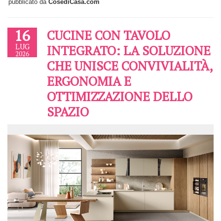
pubblicato da
CosediCasa.com
16
CUCINE CON TAVOLO
LUG
INTEGRATO: LA SOLUZIONE
2026
CHE UNISCE CONVIVIALITÀ,
ERGONOMIA E
OTTIMIZZAZIONE DELLO
SPAZIO