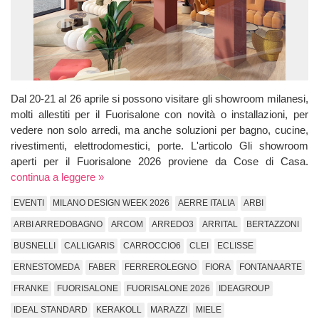
Dal 20-21 al 26 aprile si possono visitare gli showroom milanesi,
molti allestiti per il Fuorisalone con novità o installazioni, per
vedere non solo arredi, ma anche soluzioni per bagno, cucine,
rivestimenti, elettrodomestici, porte. L'articolo Gli showroom
aperti per il Fuorisalone 2026 proviene da Cose di Casa.
continua a leggere »
EVENTI
MILANO DESIGN WEEK 2026
AERRE ITALIA
ARBI
ARBI ARREDOBAGNO
ARCOM
ARREDO3
ARRITAL
BERTAZZONI
BUSNELLI
CALLIGARIS
CARROCCIO6
CLEI
ECLISSE
ERNESTOMEDA
FABER
FERREROLEGNO
FIORA
FONTANAARTE
FRANKE
FUORISALONE
FUORISALONE 2026
IDEAGROUP
IDEAL STANDARD
KERAKOLL
MARAZZI
MIELE