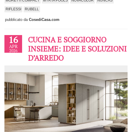
MORETTI COMPACT
MYRTA POOLS
NOVACOLOR
NUNCAS
RIFLESSI
RUBELL
pubblicato da
CosediCasa.com
16
CUCINA E SOGGIORNO
APR
INSIEME: IDEE E SOLUZIONI
2026
D’ARREDO