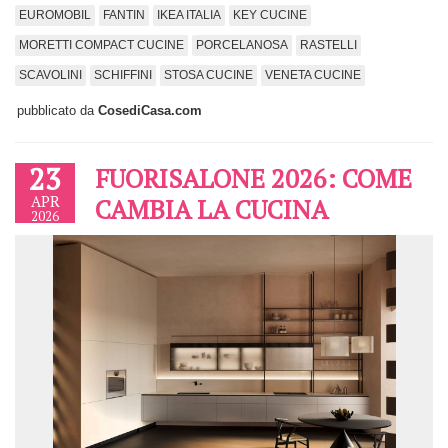
EUROMOBIL
FANTIN
IKEA ITALIA
KEY CUCINE
MORETTI COMPACT CUCINE
PORCELANOSA
RASTELLI
SCAVOLINI
SCHIFFINI
STOSA CUCINE
VENETA CUCINE
pubblicato da
CosediCasa.com
23
FUORISALONE 2026: COME
APR
CAMBIA LA CUCINA
2026