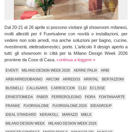
Dal 20-21 al 26 aprile si possono visitare gli showroom milanesi,
molti allestiti per il Fuorisalone con novità o installazioni, per
vedere non solo arredi, ma anche soluzioni per bagno, cucine,
rivestimenti, elettrodomestici, porte. L'articolo Il design aperto a
tutti: gli showroom in città per la Milano Design Week 2026
proviene da Cose di Casa.
continua a leggere »
EVENTI
MILANO DESIGN WEEK 2026
AERRE ITALIA
ARBI
ARBI ARREDOBAGNO
ARCOM
ARREDO3
ARRITAL
BERTAZZONI
BUSNELLI
CALLIGARIS
CARROCCIO6
CLEI
ECLISSE
ERNESTOMEDA
FABER
FERREROLEGNO
FIORA
FONTANAARTE
FRANKE
FUORISALONE
FUORISALONE 2026
IDEAGROUP
IDEAL STANDARD
KERAKOLL
MARAZZI
MIELE
MILANO DESIGN WEEK
MILANO DESIGN WEEK 2026