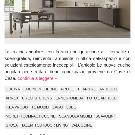
La cucina angolare, con la sua configurazione a L versatile e
scenografica, reinventa l’ambiente in ottica salvaspazio e con
soluzioni esteticamente ineccepibili. L'articolo Le nuove cucine
angolari per sfruttare bene ogni spazio proviene da Cose di
Casa.
continua a leggere »
CUCINA
CUCINE MODERNE
PROGETTI
AR TRE
ARREDO3
ARREX
CREO KITCHENS
ERNESTOMEDA
FOTO E ARTICOLI
IKEA PRODOTTI E MOBILI
LAGO
LUBE
MORETTI COMPACT CUCINE
SCANDOLA MOBILI
SCAVOLINI
STOSA
TALENTI OUTDOOR LIVING
VALCUCINE