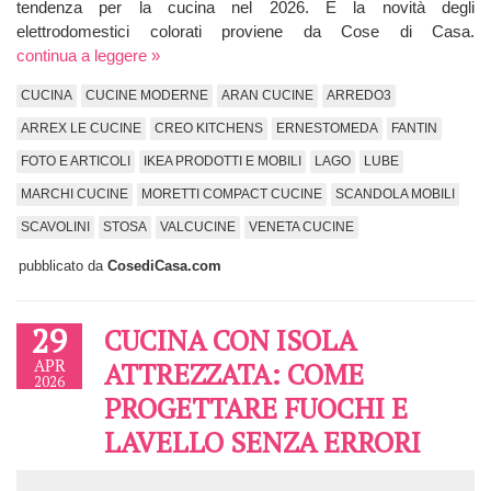
tendenza per la cucina nel 2026. E la novità degli
elettrodomestici colorati proviene da Cose di Casa.
continua a leggere »
CUCINA
CUCINE MODERNE
ARAN CUCINE
ARREDO3
ARREX LE CUCINE
CREO KITCHENS
ERNESTOMEDA
FANTIN
FOTO E ARTICOLI
IKEA PRODOTTI E MOBILI
LAGO
LUBE
MARCHI CUCINE
MORETTI COMPACT CUCINE
SCANDOLA MOBILI
SCAVOLINI
STOSA
VALCUCINE
VENETA CUCINE
pubblicato da
CosediCasa.com
29
CUCINA CON ISOLA
APR
ATTREZZATA: COME
2026
PROGETTARE FUOCHI E
LAVELLO SENZA ERRORI