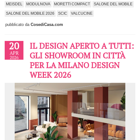
MEISDEL
MODULNOVA
MORETTI COMPACT
SALONE DEL MOBILE
SALONE DEL MOBILE 2026
SCIC
VALCUCINE
pubblicato da
CosediCasa.com
20
IL DESIGN APERTO A TUTTI:
APR
GLI SHOWROOM IN CITTÀ
2026
PER LA MILANO DESIGN
WEEK 2026