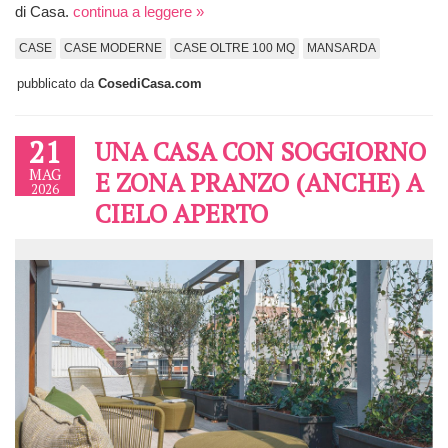
di Casa.
continua a leggere »
CASE
CASE MODERNE
CASE OLTRE 100 MQ
MANSARDA
pubblicato da
CosediCasa.com
21
UNA CASA CON SOGGIORNO
MAG
E ZONA PRANZO (ANCHE) A
2026
CIELO APERTO