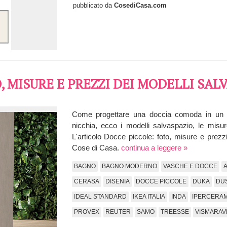
pubblicato da
CosediCasa.com
, MISURE E PREZZI DEI MODELLI SAL
Come progettare una doccia comoda in un ba
nicchia, ecco i modelli salvaspazio, le misu
L'articolo Docce piccole: foto, misure e prezz
Cose di Casa.
continua a leggere »
BAGNO
BAGNO MODERNO
VASCHE E DOCCE
CERASA
DISENIA
DOCCE PICCOLE
DUKA
DU
IDEAL STANDARD
IKEA ITALIA
INDA
IPERCERAM
PROVEX
REUTER
SAMO
TREESSE
VISMARAV