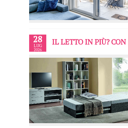
28
IL LETTO IN PIÙ? CO
LUG
2026