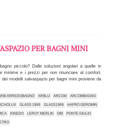
VASPAZIO PER BAGNI MINI
gno piccolo? Dalle soluzioni angolari a quelle in
re minime e i prezzi per non rinunciare al comfort.
i dei modelli salvaspazio per bagni mini proviene da
ARBI ARREDOBAGNO
ARBLU
ARCOM
ARCOMBAGNO
SCHOLUX
GLASS 1989
GLASS1989
HAFRO GEROMIN
ICA
KINEDO
LEROY MERLIN
OBI
PONTE GIULIO
ETRO