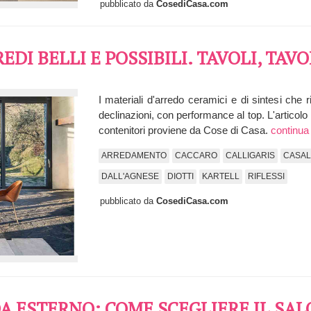
pubblicato da
CosediCasa.com
DI BELLI E POSSIBILI. TAVOLI, TAV
I materiali d'arredo ceramici e di sintesi che
declinazioni, con performance al top. L'articolo E
contenitori proviene da Cose di Casa.
continua
ARREDAMENTO
CACCARO
CALLIGARIS
CASAL
DALL'AGNESE
DIOTTI
KARTELL
RIFLESSI
pubblicato da
CosediCasa.com
DA ESTERNO: COME SCEGLIERE IL SA