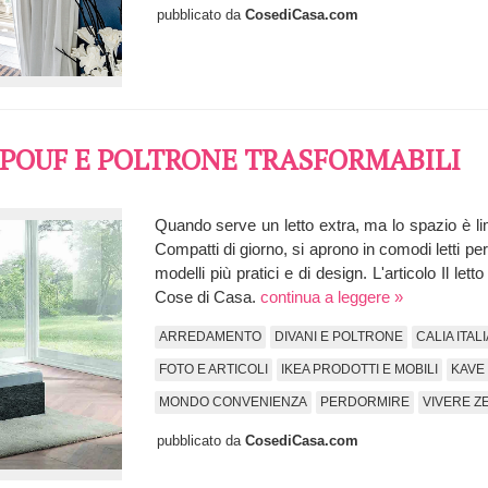
pubblicato da
CosediCasa.com
N POUF E POLTRONE TRASFORMABILI
Quando serve un letto extra, ma lo spazio è limi
Compatti di giorno, si aprono in comodi letti per
modelli più pratici e di design. L'articolo Il le
Cose di Casa.
continua a leggere »
ARREDAMENTO
DIVANI E POLTRONE
CALIA ITALI
FOTO E ARTICOLI
IKEA PRODOTTI E MOBILI
KAVE
MONDO CONVENIENZA
PERDORMIRE
VIVERE Z
pubblicato da
CosediCasa.com