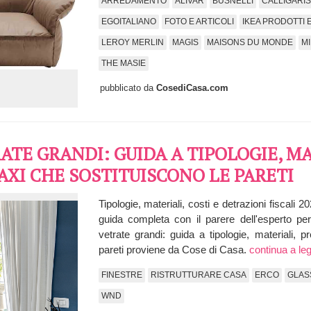
ARREDAMENTO
ALIVAR
BUSNELLI
CALLIGARIS
EGOITALIANO
FOTO E ARTICOLI
IKEA PRODOTTI E
LEROY MERLIN
MAGIS
MAISONS DU MONDE
MI
THE MASIE
pubblicato da
CosediCasa.com
TE GRANDI: GUIDA A TIPOLOGIE, MA
AXI CHE SOSTITUISCONO LE PARETI
Tipologie, materiali, costi e detrazioni fiscali 
guida completa con il parere dell'esperto per 
vetrate grandi: guida a tipologie, materiali, 
pareti proviene da Cose di Casa.
continua a le
FINESTRE
RISTRUTTURARE CASA
ERCO
GLAS
WND