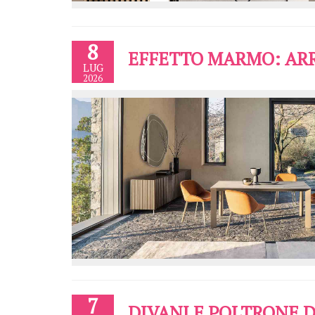
8
EFFETTO MARMO: ARRE
LUG
2026
7
DIVANI E POLTRONE 