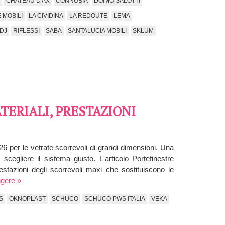
CHATEAU D'AX
CONNUBIA
DOIMO SALOTTI
 MOBILI
LA CIVIDINA
LA REDOUTE
LEMA
DJ
RIFLESSI
SABA
SANTALUCIA MOBILI
SKLUM
TERIALI, PRESTAZIONI
2026 per le vetrate scorrevoli di grandi dimensioni. Una
scegliere il sistema giusto. L'articolo Portefinestre
prestazioni degli scorrevoli maxi che sostituiscono le
ggere »
S
OKNOPLAST
SCHUCO
SCHÜCO PWS ITALIA
VEKA