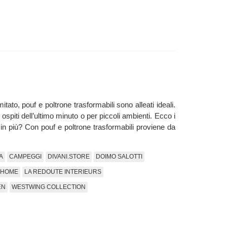
tato, pouf e poltrone trasformabili sono alleati ideali.
 ospiti dell’ultimo minuto o per piccoli ambienti. Ecco i
tto in più? Con pouf e poltrone trasformabili proviene da
A
CAMPEGGI
DIVANI.STORE
DOIMO SALOTTI
 HOME
LA REDOUTE INTERIEURS
EN
WESTWING COLLECTION