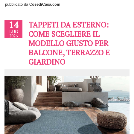
pubblicato da
CosediCasa.com
14
TAPPETI DA ESTERNO:
LUG
COME SCEGLIERE IL
2026
MODELLO GIUSTO PER
BALCONE, TERRAZZO E
GIARDINO