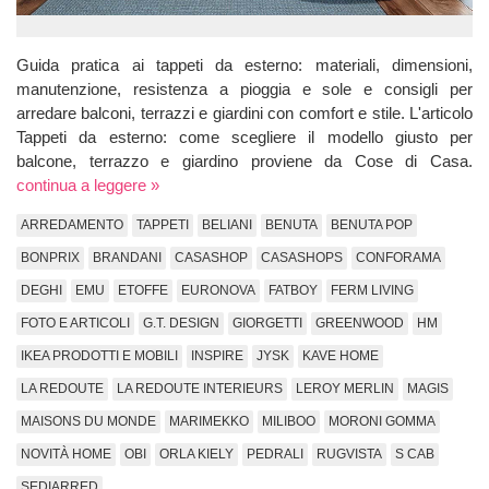
Guida pratica ai tappeti da esterno: materiali, dimensioni,
manutenzione, resistenza a pioggia e sole e consigli per
arredare balconi, terrazzi e giardini con comfort e stile. L'articolo
Tappeti da esterno: come scegliere il modello giusto per
balcone, terrazzo e giardino proviene da Cose di Casa.
continua a leggere »
ARREDAMENTO
TAPPETI
BELIANI
BENUTA
BENUTA POP
BONPRIX
BRANDANI
CASASHOP
CASASHOPS
CONFORAMA
DEGHI
EMU
ETOFFE
EURONOVA
FATBOY
FERM LIVING
FOTO E ARTICOLI
G.T. DESIGN
GIORGETTI
GREENWOOD
HM
IKEA PRODOTTI E MOBILI
INSPIRE
JYSK
KAVE HOME
LA REDOUTE
LA REDOUTE INTERIEURS
LEROY MERLIN
MAGIS
MAISONS DU MONDE
MARIMEKKO
MILIBOO
MORONI GOMMA
NOVITÀ HOME
OBI
ORLA KIELY
PEDRALI
RUGVISTA
S CAB
SEDIARRED