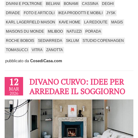
DIVANI E POLTRONE
BELIANI
BONAMI
CASSINA
DEGHI
DRIADE
FOTO E ARTICOLI
IKEA PRODOTTI E MOBILI
JYSK
KARL LAGERFIELD MAISON
KAVE HOME
LA REDOUTE
MAGIS
MAISONS DU MONDE
MILIBOO
NATUZZI
PORADA
ROCHE BOBOIS
SEDIARREDA
SKLUM
STUDIO COPENHAGEN
TOMASUCCI
VITRA
ZANOTTA
pubblicato da
CosediCasa.com
12
DIVANO CURVO: IDEE PER
MAR
ARREDARE IL SOGGIORNO
2026