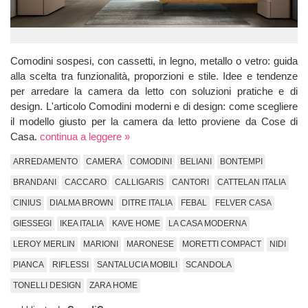
Comodini sospesi, con cassetti, in legno, metallo o vetro: guida
alla scelta tra funzionalità, proporzioni e stile. Idee e tendenze
per arredare la camera da letto con soluzioni pratiche e di
design. L'articolo Comodini moderni e di design: come scegliere
il modello giusto per la camera da letto proviene da Cose di
Casa.
continua a leggere »
ARREDAMENTO
CAMERA
COMODINI
BELIANI
BONTEMPI
BRANDANI
CACCARO
CALLIGARIS
CANTORI
CATTELAN ITALIA
CINIUS
DIALMA BROWN
DITRE ITALIA
FEBAL
FELVER CASA
GIESSEGI
IKEA ITALIA
KAVE HOME
LA CASA MODERNA
LEROY MERLIN
MARIONI
MARONESE
MORETTI COMPACT
NIDI
PIANCA
RIFLESSI
SANTALUCIA MOBILI
SCANDOLA
TONELLI DESIGN
ZARA HOME