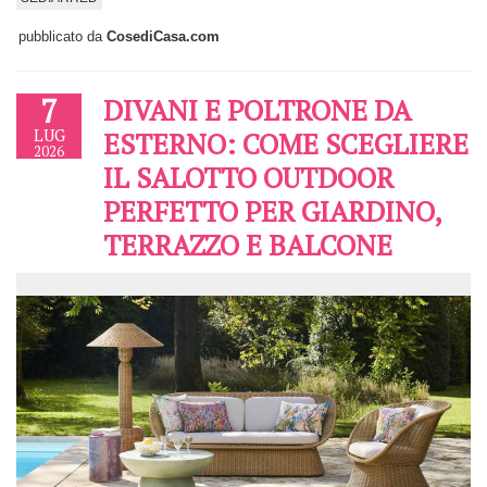
pubblicato da
CosediCasa.com
7
DIVANI E POLTRONE DA
LUG
ESTERNO: COME SCEGLIERE
2026
IL SALOTTO OUTDOOR
PERFETTO PER GIARDINO,
TERRAZZO E BALCONE