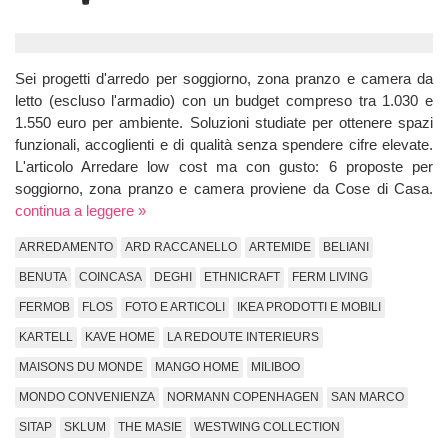
Sei progetti d'arredo per soggiorno, zona pranzo e camera da
letto (escluso l'armadio) con un budget compreso tra 1.030 e
1.550 euro per ambiente. Soluzioni studiate per ottenere spazi
funzionali, accoglienti e di qualità senza spendere cifre elevate.
L'articolo Arredare low cost ma con gusto: 6 proposte per
soggiorno, zona pranzo e camera proviene da Cose di Casa.
continua a leggere »
ARREDAMENTO
ARD RACCANELLO
ARTEMIDE
BELIANI
BENUTA
COINCASA
DEGHI
ETHNICRAFT
FERM LIVING
FERMOB
FLOS
FOTO E ARTICOLI
IKEA PRODOTTI E MOBILI
KARTELL
KAVE HOME
LA REDOUTE INTERIEURS
MAISONS DU MONDE
MANGO HOME
MILIBOO
MONDO CONVENIENZA
NORMANN COPENHAGEN
SAN MARCO
SITAP
SKLUM
THE MASIE
WESTWING COLLECTION