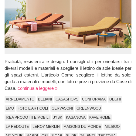
Praticità, resistenza e design. I consigli utili per orientarsi tra i
diversi modelli e materiali e scegliere il lettino da sole ideale per
gli spazi esterni. L'articolo Come scegliere il lettino da sole:
guida a materiali e modelli, con foto e prezzi proviene da Cose di
Casa.
continua a leggere »
ARREDAMENTO
BELIANI
CASASHOPS
CONFORAMA
DEGHI
EMU
FOTO E ARTICOLI
GERVASONI
GREENWOOD
IKEA PRODOTTI E MOBILI
JYSK
KASANOVA
KAVE HOME
LA REDOUTE
LEROY MERLIN
MAISONS DU MONDE
MILIBOO
MY YOUR
NARDI
OBI
S CAB
SLIDE
TALENTI
TECTONA