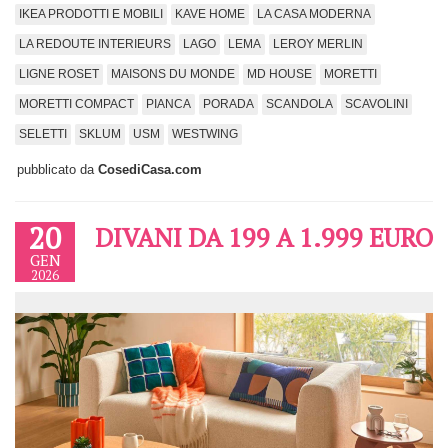
IKEA PRODOTTI E MOBILI
KAVE HOME
LA CASA MODERNA
LA REDOUTE INTERIEURS
LAGO
LEMA
LEROY MERLIN
LIGNE ROSET
MAISONS DU MONDE
MD HOUSE
MORETTI
MORETTI COMPACT
PIANCA
PORADA
SCANDOLA
SCAVOLINI
SELETTI
SKLUM
USM
WESTWING
pubblicato da
CosediCasa.com
20
DIVANI DA 199 A 1.999 EURO
GEN
2026