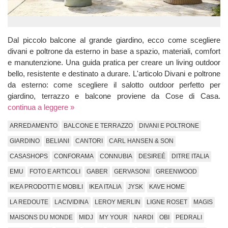
Dal piccolo balcone al grande giardino, ecco come scegliere
divani e poltrone da esterno in base a spazio, materiali, comfort
e manutenzione. Una guida pratica per creare un living outdoor
bello, resistente e destinato a durare. L'articolo Divani e poltrone
da esterno: come scegliere il salotto outdoor perfetto per
giardino, terrazzo e balcone proviene da Cose di Casa.
continua a leggere »
ARREDAMENTO
BALCONE E TERRAZZO
DIVANI E POLTRONE
GIARDINO
BELIANI
CANTORI
CARL HANSEN & SON
CASASHOPS
CONFORAMA
CONNUBIA
DESIREÉ
DITRE ITALIA
EMU
FOTO E ARTICOLI
GABER
GERVASONI
GREENWOOD
IKEA PRODOTTI E MOBILI
IKEA ITALIA
JYSK
KAVE HOME
LA REDOUTE
LACIVIDINA
LEROY MERLIN
LIGNE ROSET
MAGIS
MAISONS DU MONDE
MIDJ
MY YOUR
NARDI
OBI
PEDRALI