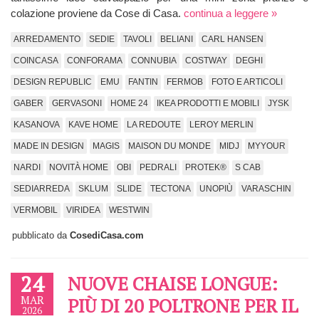
colazione proviene da Cose di Casa.
continua a leggere »
ARREDAMENTO
SEDIE
TAVOLI
BELIANI
CARL HANSEN
COINCASA
CONFORAMA
CONNUBIA
COSTWAY
DEGHI
DESIGN REPUBLIC
EMU
FANTIN
FERMOB
FOTO E ARTICOLI
GABER
GERVASONI
HOME 24
IKEA PRODOTTI E MOBILI
JYSK
KASANOVA
KAVE HOME
LA REDOUTE
LEROY MERLIN
MADE IN DESIGN
MAGIS
MAISON DU MONDE
MIDJ
MYYOUR
NARDI
NOVITÀ HOME
OBI
PEDRALI
PROTEK®
S CAB
SEDIARREDA
SKLUM
SLIDE
TECTONA
UNOPIÙ
VARASCHIN
VERMOBIL
VIRIDEA
WESTWIN
pubblicato da
CosediCasa.com
24
NUOVE CHAISE LONGUE:
MAR
PIÙ DI 20 POLTRONE PER IL
2026