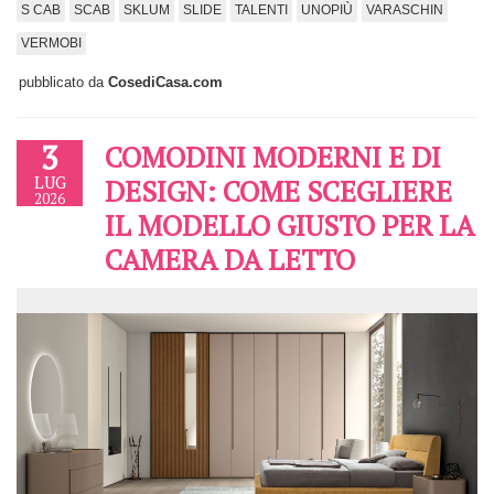
S CAB
SCAB
SKLUM
SLIDE
TALENTI
UNOPIÙ
VARASCHIN
VERMOBI
pubblicato da
CosediCasa.com
3
COMODINI MODERNI E DI
LUG
DESIGN: COME SCEGLIERE
2026
IL MODELLO GIUSTO PER LA
CAMERA DA LETTO