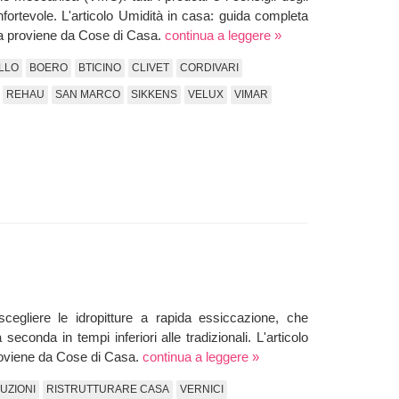
ortevole. L'articolo Umidità in casa: guida completa
fa proviene da Cose di Casa.
continua a leggere »
LLO
BOERO
BTICINO
CLIVET
CORDIVARI
REHAU
SAN MARCO
SIKKENS
VELUX
VIMAR
cegliere le idropitture a rapida essiccazione, che
conda in tempi inferiori alle tradizionali. L'articolo
roviene da Cose di Casa.
continua a leggere »
UZIONI
RISTRUTTURARE CASA
VERNICI