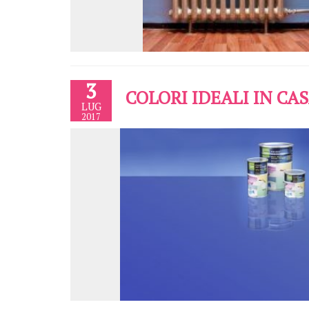
3
COLORI IDEALI IN CA
LUG
2017