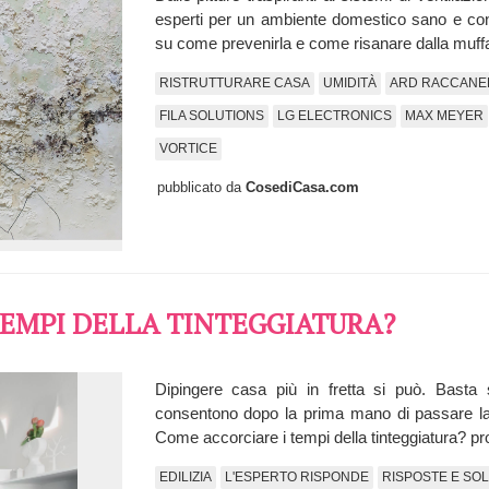
esperti per un ambiente domestico sano e conf
su come prevenirla e come risanare dalla muf
RISTRUTTURARE CASA
UMIDITÀ
ARD RACCANE
FILA SOLUTIONS
LG ELECTRONICS
MAX MEYER
VORTICE
pubblicato da
CosediCasa.com
TEMPI DELLA TINTEGGIATURA?
Dipingere casa più in fretta si può. Basta s
consentono dopo la prima mano di passare la se
Come accorciare i tempi della tinteggiatura? p
EDILIZIA
L'ESPERTO RISPONDE
RISPOSTE E SOL