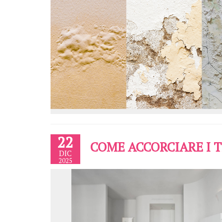
22
COME ACCORCIARE I 
DIC
2025