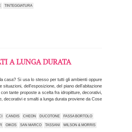
E
TINTEGGIATURA
LTI A LUNGA DURATA
 la casa? Si usa lo stesso per tutti gli ambienti oppure
 situazioni, dell'esposizione, del piano dell'abitazione
 con tante proposte a scelta fra idropitture, decorativi,
tture, decorativi e smalti a lunga durata proviene da Cose
CI
CANDIS
CHEON
DUCOTONE
FASSA BORTOLO
R
OIKOS
SAN MARCO
TASSANI
WILSON & MORRIS