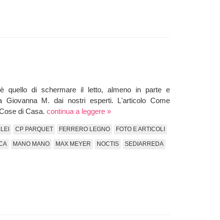
i è quello di schermare il letto, almeno in parte e
a Giovanna M. dai nostri esperti. L'articolo Come
a Cose di Casa.
continua a leggere »
LEI
CP PARQUET
FERRERO LEGNO
FOTO E ARTICOLI
CA
MANO MANO
MAX MEYER
NOCTIS
SEDIARREDA