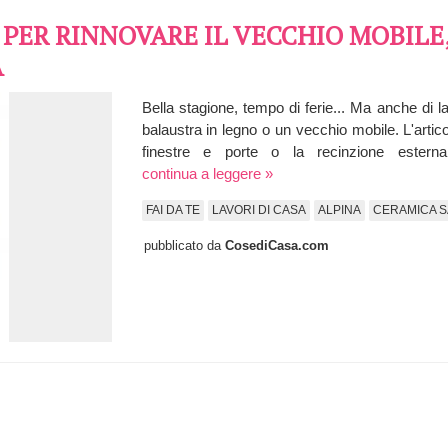
 PER RINNOVARE IL VECCHIO MOBILE,
A
Bella stagione, tempo di ferie... Ma anche di 
balaustra in legno o un vecchio mobile. L'artico
finestre e porte o la recinzione este
continua a leggere »
FAI DA TE
LAVORI DI CASA
ALPINA
CERAMICA 
pubblicato da
CosediCasa.com