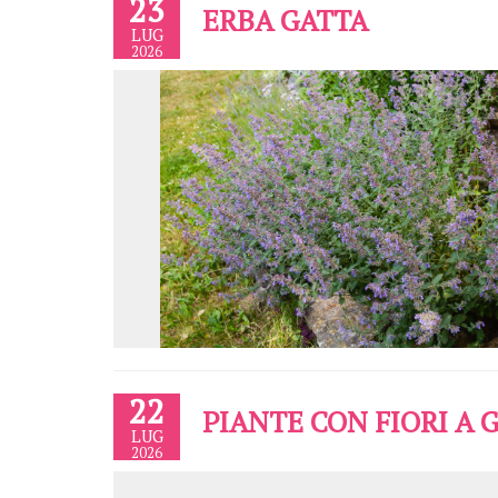
23
ERBA GATTA
LUG
2026
22
PIANTE CON FIORI A 
LUG
2026